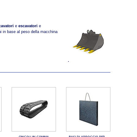
cavatori
e
escavatori
e
oni in base al peso della macchina
.
CINGOLI IN GOMMA
BASI DI APPOGGIO PER...