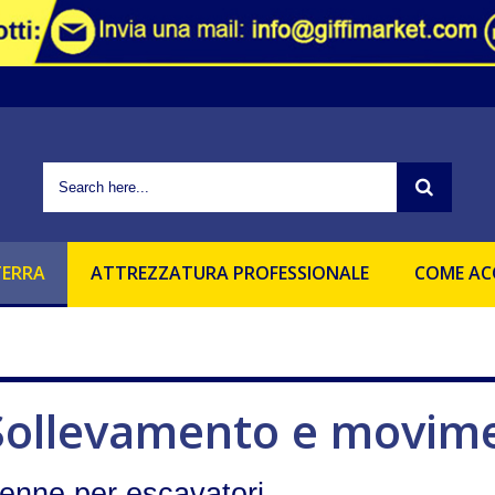
ie di profilazione per l'invio di pubblicità e servizi che riescano ad allin
, se vuoi negare il consenso all'utilizzo di tutti o ad alcuni co
lla privacy
sta pagina o cliccando un'elemento qualsiasi della stessa acconsenti a
TERRA
ATTREZZATURA PROFESSIONALE
COME AC
Sollevamento e movime
enne per escavatori