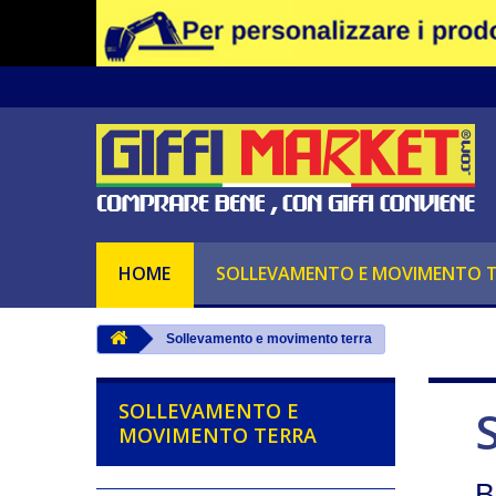
Informativa: Questo sito utilizza cook
Se vuoi saperne di più basta leggere la nostra
informativa su
Chiudendo questo banner, scorrendo que
HOME
SOLLEVAMENTO E MOVIMENTO 
Sollevamento e movimento terra
SOLLEVAMENTO E
MOVIMENTO TERRA
B