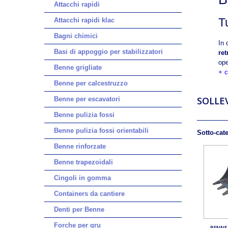
Attacchi rapidi
T
Attacchi rapidi klac
Bagni chimici
In 
Basi di appoggio per stabilizzatori
ret
ope
Benne grigliate
+ c
Benne per calcestruzzo
SOLLE
Benne per escavatori
Benne pulizia fossi
Benne pulizia fossi orientabili
Sotto-cat
Benne rinforzate
Benne trapezoidali
Cingoli in gomma
Containers da cantiere
Denti per Benne
Forche per gru
BENNE