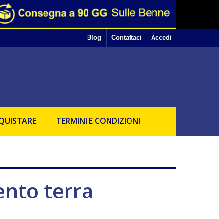
earsi alle tue preferenze.
okie ti basta interrompere la navigazione sul sito.
Ok
ll'uso dei suddetti cookie.
Blog
Contattaci
Accedi
QUISTARE
TERMINI E CONDIZIONI
nto terra