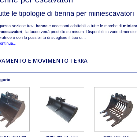
utte le tipologie di benna per miniescavatori
questa sezione trovi
benne
e accessori adattabili a tutte le marche di
minies
roescavatori
, l'attacco verrà prodotto su misura. Disponibili in varie dimensi
ratrice e con la possibilità di scegliere il tipo di...
ontinua...
VAMENTO E MOVIMENTO TERRA
egorie
 PER ESCAVATORI
BENNE PULIZIA FOSSI
BENNE GRIGLIATE