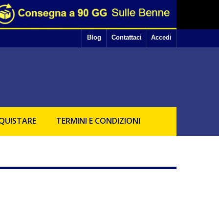
earsi alle tue preferenze.
okie ti basta interrompere la navigazione sul sito.
Ok
ll'uso dei suddetti cookie.
Blog
Contattaci
Accedi
QUISTARE
TERMINI E CONDIZIONI