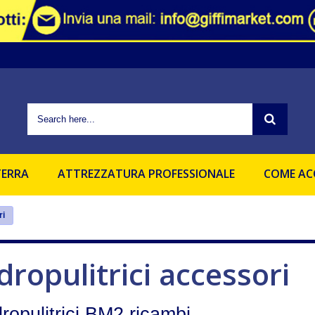
ie di profilazione per l'invio di pubblicità e servizi che riescano ad allin
, se vuoi negare il consenso all'utilizzo di tutti o ad alcuni co
lla privacy
sta pagina o cliccando un'elemento qualsiasi della stessa acconsenti a
TERRA
ATTREZZATURA PROFESSIONALE
COME AC
ri
dropulitrici accessori
dropulitrici BM2 ricambi