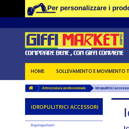
Informativa: Questo sito utilizza cook
Se vuoi saperne di più basta leggere la nostra
informativa su
Chiudendo questo banner, scorrendo que
HOME
SOLLEVAMENTO E MOVIMENTO 
Attrezzatura professionale
Idropulitrici accesso
IDROPULITRICI ACCESSORI
I
Aspirapolveri
I