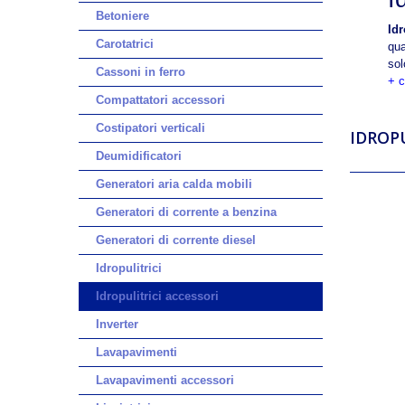
Betoniere
Idr
Carotatrici
qua
so
Cassoni in ferro
+ c
Compattatori accessori
Costipatori verticali
IDROP
Deumidificatori
Generatori aria calda mobili
Generatori di corrente a benzina
Generatori di corrente diesel
Idropulitrici
Idropulitrici accessori
Inverter
Lavapavimenti
Lavapavimenti accessori