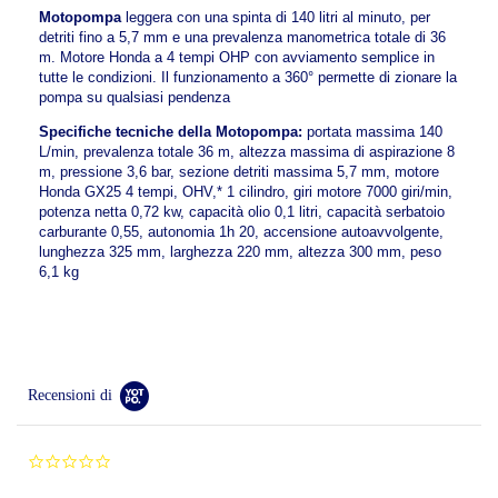
Motopompa
leggera con una spinta di 140 litri al minuto, per
detriti fino a 5,7 mm e una prevalenza manometrica totale di 36
m. Motore Honda a 4 tempi OHP con avviamento semplice in
tutte le condizioni. Il funzionamento a 360° permette di zionare la
pompa su qualsiasi pendenza
Specifiche tecniche della Motopompa:
portata massima 140
L/min, prevalenza totale 36 m, altezza massima di aspirazione 8
m, pressione 3,6 bar, sezione detriti massima 5,7 mm, motore
Honda GX25 4 tempi, OHV,* 1 cilindro, giri motore 7000 giri/min,
potenza netta 0,72 kw, capacità olio 0,1 litri, capacità serbatoio
carburante 0,55, autonomia 1h 20, accensione autoavvolgente,
lunghezza 325 mm, larghezza 220 mm, altezza 300 mm, peso
6,1 kg
Recensioni di
0.0
star