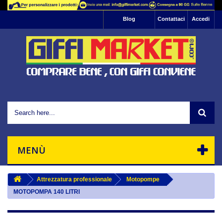
Informativa: Questo sito utilizza cookie di
Blog
Contattaci
Accedi
profilazione per l'invio di pubblicità e servizi che
riescano ad allinearsi alle tue preferenze.
Se vuoi saperne di più basta leggere la nostra
, se vuoi negare il consenso
informativa sulla privacy
Ok
all'utilizzo di tutti o ad alcuni cookie ti basta
interrompere la navigazione sul sito.
Chiudendo questo banner, scorrendo questa
pagina o cliccando un'elemento qualsiasi della
stessa acconsenti all'uso dei suddetti cookie.
MENÙ
Attrezzatura professionale
Motopompe
MOTOPOMPA 140 LITRI