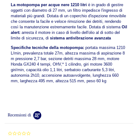
La motopompa per acque nere 1210 litri
è in grado di gestire
oggetti con diametro di 27 mm, un filtro impedisce l'ingresso di
materiali più grandi. Dotata di un coperchio d'ispezione rimovibile
che consente la facile e veloce rimozione dei detriti, rendendo
così la manutenzione estremamente facile. Dotata di sistema
Oil
alert:
arresta il motore in caso di livello dell'olio al di sotto del
limite di sicurezza, di
sistema antivibrazione avanzata
Specifiche tecniche della motopompa:
portata massima 1210
L/min, prevalenza totale 27m, altezza massima di aspirazione 8
m pressione 2,7 bar, sezione detriti massima 28 mm, motore
Honda GX240 4 tempi, OHV,* 1 cilindro, giri motore 3600
giri/min, capacità olio 1,1 litri, serbatoio carburante 5,3 litri,
autonomia 2h10, accensione autoavvolgente, lunghezza 660
mm, larghezza 495 mm, altezza 515 mm, peso 60 kg
Recensioni di
0.0