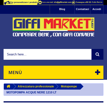
Informativa: Questo sito utilizza cookie di
Blog
Contattaci
Accedi
profilazione per l'invio di pubblicità e servizi che
riescano ad allinearsi alle tue preferenze.
Se vuoi saperne di più basta leggere la nostra
, se vuoi negare il consenso
informativa sulla privacy
Ok
all'utilizzo di tutti o ad alcuni cookie ti basta
interrompere la navigazione sul sito.
Chiudendo questo banner, scorrendo questa
pagina o cliccando un'elemento qualsiasi della
stessa acconsenti all'uso dei suddetti cookie.
MENÙ
Attrezzatura professionale
Motopompe
MOTOPOMPA ACQUE NERE 1210 LT