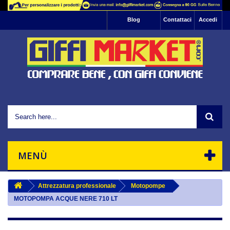
Informativa: Questo sito utilizza cookie di
Blog
Contattaci
Accedi
profilazione per l'invio di pubblicità e servizi che
riescano ad allinearsi alle tue preferenze.
Se vuoi saperne di più basta leggere la nostra
, se vuoi negare il consenso
informativa sulla privacy
Ok
all'utilizzo di tutti o ad alcuni cookie ti basta
interrompere la navigazione sul sito.
Chiudendo questo banner, scorrendo questa
pagina o cliccando un'elemento qualsiasi della
stessa acconsenti all'uso dei suddetti cookie.
MENÙ
Attrezzatura professionale
Motopompe
MOTOPOMPA ACQUE NERE 710 LT