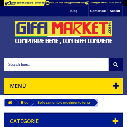
Informativa: Questo sito utilizza cookie di
Blog
Contattaci
Accedi
profilazione per l'invio di pubblicità e servizi che
riescano ad allinearsi alle tue preferenze.
Se vuoi saperne di più basta leggere la nostra
, se vuoi negare il consenso
informativa sulla privacy
Ok
all'utilizzo di tutti o ad alcuni cookie ti basta
interrompere la navigazione sul sito.
Chiudendo questo banner, scorrendo questa
pagina o cliccando un'elemento qualsiasi della
stessa acconsenti all'uso dei suddetti cookie.
MENÙ
Blog
Sollevamento e movimento terra
CATEGORIE