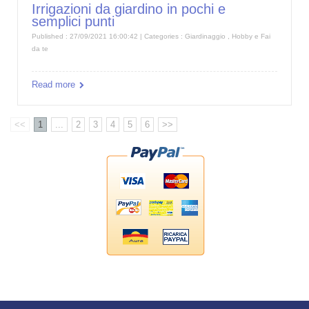
Irrigazioni da giardino in pochi e
semplici punti
Published : 27/09/2021 16:00:42 | Categories :
Giardinaggio
,
Hobby e Fai
da te
Read more
<<
1
...
2
3
4
5
6
>>