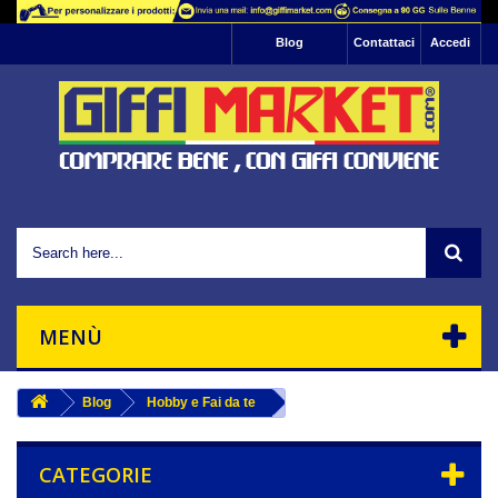
Informativa: Questo sito utilizza cookie di
Blog
Contattaci
Accedi
profilazione per l'invio di pubblicità e servizi che
riescano ad allinearsi alle tue preferenze.
Se vuoi saperne di più basta leggere la nostra
, se vuoi negare il consenso
informativa sulla privacy
Ok
all'utilizzo di tutti o ad alcuni cookie ti basta
interrompere la navigazione sul sito.
Chiudendo questo banner, scorrendo questa
pagina o cliccando un'elemento qualsiasi della
stessa acconsenti all'uso dei suddetti cookie.
MENÙ
Blog
Hobby e Fai da te
CATEGORIE