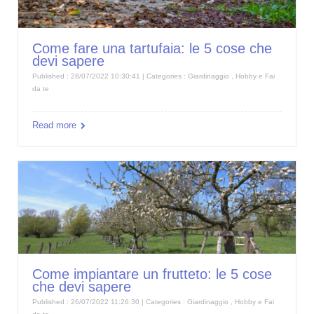
Come fare una tartufaia: le 5 cose che
devi sapere
Published : 28/07/2022 10:30:41 | Categories :
Giardinaggio
,
Hobby e Fai
da te
Read more
Come impiantare un frutteto: le 5 cose
che devi sapere
Published : 26/07/2022 11:26:30 | Categories :
Giardinaggio
,
Hobby e Fai