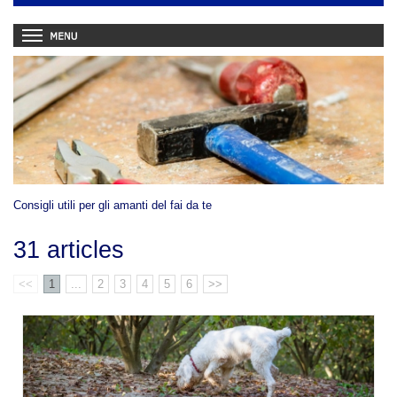
Consigli utili per gli amanti del fai da te
31 articles
<<
1
...
2
3
4
5
6
>>